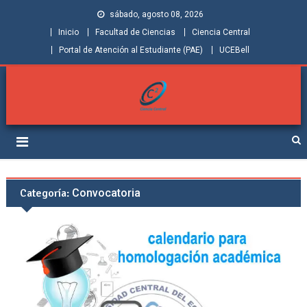
sábado, agosto 08, 2026
Inicio
Facultad de Ciencias
Ciencia Central
Portal de Atención al Estudiante (PAE)
UCEBell
Facultad de Ciencias |
Grupo de Investigación Ciencia Central
Ciencia Central
Categoría:
Convocatoria