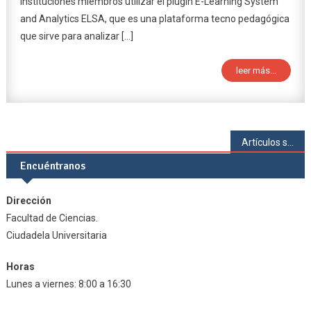
instituciones miembros utilizar el plugin E-Learning System
and Analytics ELSA, que es una plataforma tecno pedagógica
que sirve para analizar […]
leer más...
Navegación
Artículos siguientes
de
Encuéntranos
entradas
Dirección
Facultad de Ciencias.
Ciudadela Universitaria
Horas
Lunes a viernes: 8:00 a 16:30