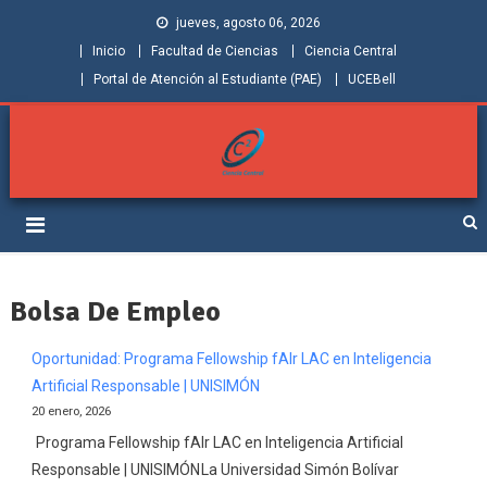
jueves, agosto 06, 2026
Inicio
Facultad de Ciencias
Ciencia Central
Portal de Atención al Estudiante (PAE)
UCEBell
Facultad de Ciencias |
Grupo de Investigación Ciencia Central
Ciencia Central
Bolsa De Empleo
Oportunidad: Programa Fellowship fAIr LAC en Inteligencia
Artificial Responsable | UNISIMÓN
20 enero, 2026
Programa Fellowship fAIr LAC en Inteligencia Artificial
Responsable | UNISIMÓN La Universidad Simón Bolívar