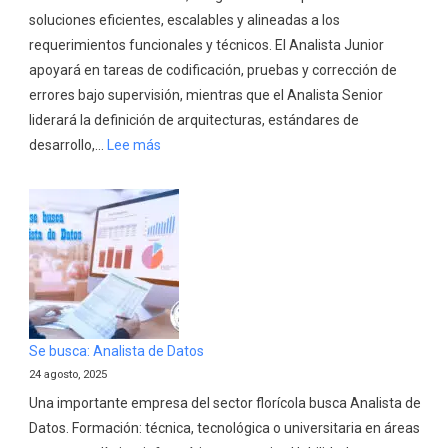
soluciones eficientes, escalables y alineadas a los
requerimientos funcionales y técnicos. El Analista Junior
apoyará en tareas de codificación, pruebas y corrección de
errores bajo supervisión, mientras que el Analista Senior
liderará la definición de arquitecturas, estándares de
:
desarrollo,…
Lee más
Se
busca:
Desarrollador
de
Software
proyecto
HIS
Hospital
Se busca: Analista de Datos
del
24 agosto, 2025
Día
Una importante empresa del sector florícola busca Analista de
UCE
Datos. Formación: técnica, tecnológica o universitaria en áreas