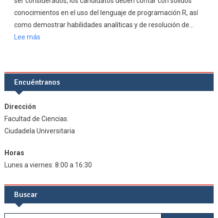
ser considerados, los candidatos deben contar con sólidos
conocimientos en el uso del lenguaje de programación R, así
como demostrar habilidades analíticas y de resolución de…
:
Lee más
Pasantía
en
una
Encuéntranos
prestigiosa
institución
Dirección
del
Facultad de Ciencias.
sector
Ciudadela Universitaria
público
Horas
Lunes a viernes: 8:00 a 16:30
Buscar