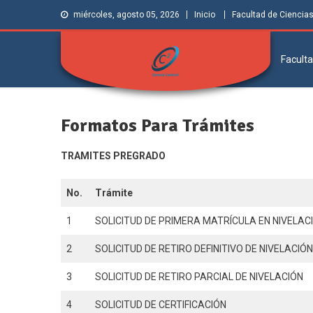
miércoles, agosto 05, 2026
Inicio
Facultad de Ciencia
Faculta
Facultad de
Grupo de Investigación Ciencia Central
Ciencias | Ciencia
Formatos Para Trámites
Central
TRAMITES PREGRADO
No.
Trámite
1
SOLICITUD DE PRIMERA MATRÍCULA EN NIVELAC
2
SOLICITUD DE RETIRO DEFINITIVO DE NIVELACIÓ
3
SOLICITUD DE RETIRO PARCIAL DE NIVELACIÓN
4
SOLICITUD DE CERTIFICACIÓN