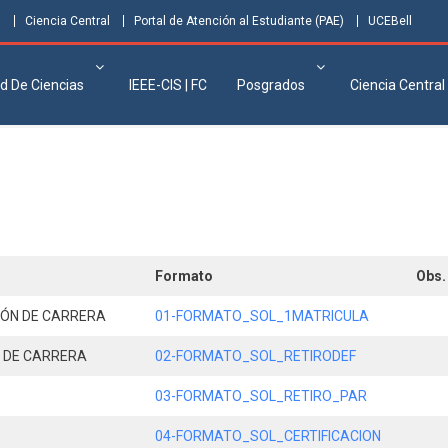
s
Ciencia Central
Portal de Atención al Estudiante (PAE)
UCEBell
d De Ciencias
IEEE-CIS | FC
Posgrados
Ciencia Central
Formato
Obs.
IÓN DE CARRERA
01-FORMATO_SOL_1MATRICULA
N DE CARRERA
02-FORMATO_SOL_RETIRODEF
03-FORMATO_SOL_RETIRO_PAR
04-FORMATO_SOL_CERTIFICACION