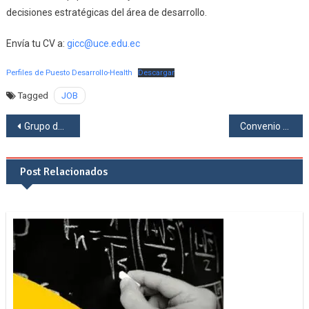
decisiones estratégicas del área de desarrollo.
Envía tu CV a:
gicc@uce.edu.ec
Perfiles de Puesto Desarrollo-Health
Descargar
Tagged
JOB
Navegación
Grupo de Investigación Interdisciplinario Ciencia Central de la UCE liderará proyecto de innovación médica con apoyo interuniversitario
Convenio de Cooperación Interinstitucional entre la Unidad de Bienestar Animal (UBA) del Municipio de Quito y la Facultad de Ciencias de la UCE
de
Post Relacionados
entradas