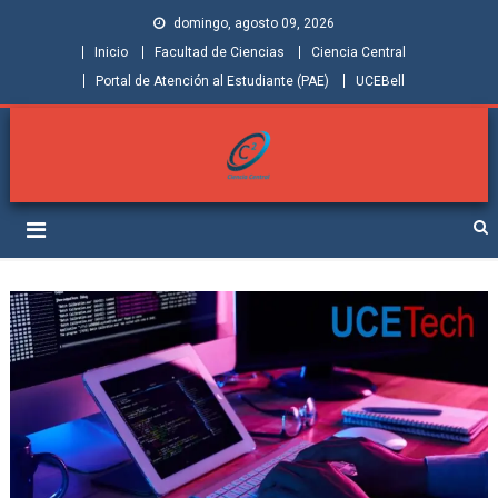
domingo, agosto 09, 2026
Inicio
Facultad de Ciencias
Ciencia Central
Portal de Atención al Estudiante (PAE)
UCEBell
Facultad de Ciencias |
Grupo de Investigación Ciencia Central
Ciencia Central