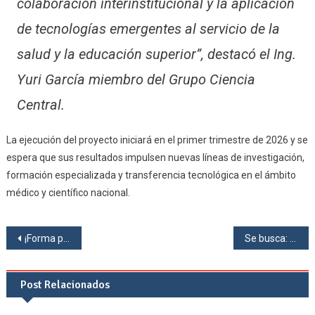
colaboración interinstitucional y la aplicación
de tecnologías emergentes al servicio de la
salud y la educación superior”, destacó el Ing.
Yuri García miembro del Grupo Ciencia
Central.
La ejecución del proyecto iniciará en el primer trimestre de 2026 y se
espera que sus resultados impulsen nuevas líneas de investigación,
formación especializada y transferencia tecnológica en el ámbito
médico y científico nacional.
Navegación
¡Forma parte del IEEE CIS de la Facultad de Ciencias – UCE!
Se busca: Desarrollador de Software proyecto HIS Hospital del Día UCE
de
Post Relacionados
entradas