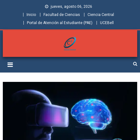
jueves, agosto 06, 2026
Inicio
Facultad de Ciencias
Ciencia Central
Portal de Atención al Estudiante (PAE)
UCEBell
Facultad de Ciencias |
Grupo de Investigación Ciencia Central
Ciencia Central