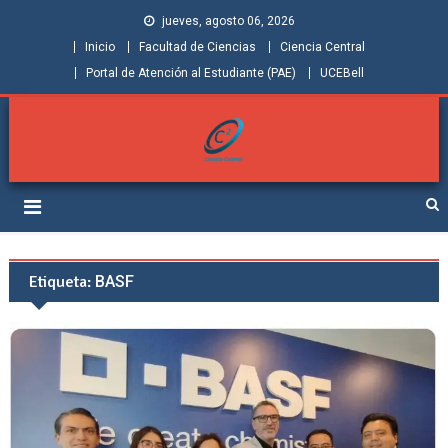
jueves, agosto 06, 2026
Inicio
Facultad de Ciencias
Ciencia Central
Portal de Atención al Estudiante (PAE)
UCEBell
Facultad de Ciencias |
Grupo de Investigación Ciencia Central
Ciencia Central
Etiqueta:
BASF