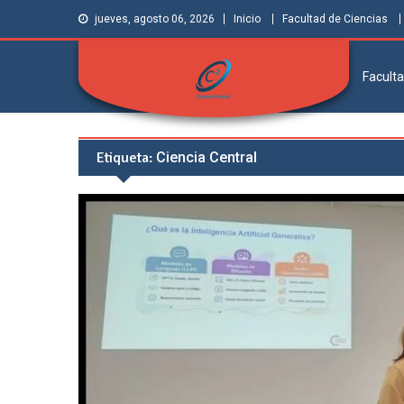
jueves, agosto 06, 2026
Inicio
Facultad de Ciencias
Faculta
Facultad de
Grupo de Investigación Ciencia Central
Ciencias | Ciencia
Etiqueta:
Ciencia Central
Central