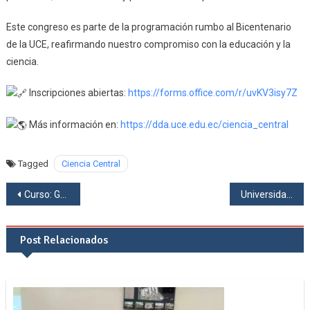
Este congreso es parte de la programación rumbo al Bicentenario
de la UCE, reafirmando nuestro compromiso con la educación y la
ciencia.
Inscripciones abiertas:
https://forms.office.com/r/uvKV3isy7Z
Más información en:
https://dda.uce.edu.ec/ciencia_central
Tagged
Ciencia Central
Navegación
Curso: Grupos, Anillos e Introducción a las Algebras de Lie
Universidad de Evry Paris-Saclay: La teoría de regularidad de Caffarelli, Kohn y Nirenberg para ciertas ecuaciones de la mecánica de fluidos- Dr. Henry David Llerena, Ph.D.
de
Post Relacionados
entradas