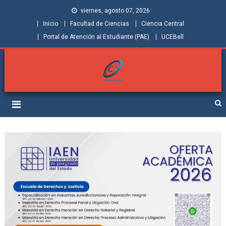
viernes, agosto 07, 2026
Inicio
Facultad de Ciencias
Ciencia Central
Portal de Atención al Estudiante (PAE)
UCEBell
Facultad de Ciencias |
Grupo de Investigación Ciencia Central
Ciencia Central