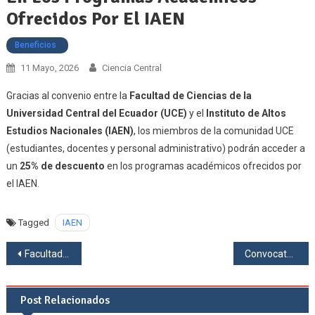
Ofrecidos Por El IAEN
Beneficios
11 Mayo, 2026
Ciencia Central
Gracias al convenio entre la
Facultad de Ciencias de la
Universidad Central del Ecuador (UCE)
y el
Instituto de Altos
Estudios Nacionales (IAEN)
, los miembros de la comunidad UCE
(estudiantes, docentes y personal administrativo) podrán acceder a
un
25% de descuento
en los programas académicos ofrecidos por
el IAEN.
Tagged
IAEN
Navegación
Facultad de Ciencias aporta a la capacitación en Inteligencia Artificial del personal rural en salud
Convocatoria Elecciones UCE 2026
de
Post Relacionados
entradas