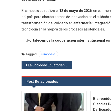
El simposio se realizó el
12 de mayo de 2026
, en conmem
del país para abordar temas de innovación en el cuidado c
transformación del cuidado en enfermería: integración d
tecnología en la mejora de los procesos asistenciales.
¡Fortalecemos la cooperación interinstitucional en 
Tagged
Simposio
Navegación
La Sociedad Ecuatoriana invita al curso: IA para Docencia la Docencia Universitaria e Investigación
de
Post Relacionados
entradas
Bienvenido
Ciencias D
Del Ecuad