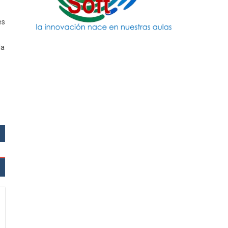
es
la