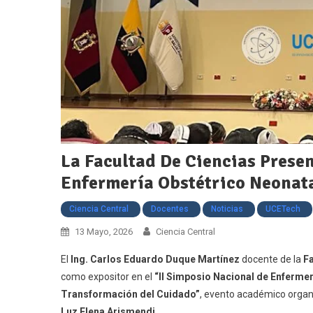
La Facultad De Ciencias Presen
Enfermería Obstétrico Neonat
Ciencia Central
Docentes
Noticias
UCETech
13 Mayo, 2026
Ciencia Central
El
Ing. Carlos Eduardo Duque Martínez
docente de la
Fa
como expositor en el
“II Simposio Nacional de Enfermerí
Transformación del Cuidado”
, evento académico organ
Luz Elena Arismendi
.