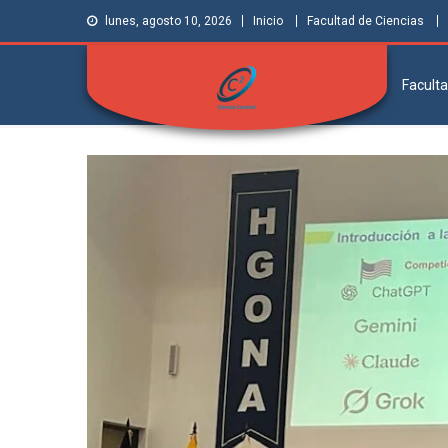
lunes, agosto 10, 2026
Inicio
Facultad de Ciencias
Faculta
Facultad de
Grupo de Investigación Ciencia Central
Ciencias | Ciencia
Central