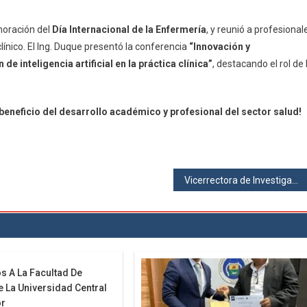
oración del
Día Internacional de la Enfermería
, y reunió a profesional
línico. El Ing. Duque presentó la conferencia
“Innovación y
e inteligencia artificial en la práctica clínica”
, destacando el rol de 
beneficio del desarrollo académico y profesional del sector salud!
Vicerrectora de Investigación de la EPN visita la Facultad de Ciencias y UCETech para impulsar proyectos conjuntos
s A La Facultad De
e La Universidad Central
or