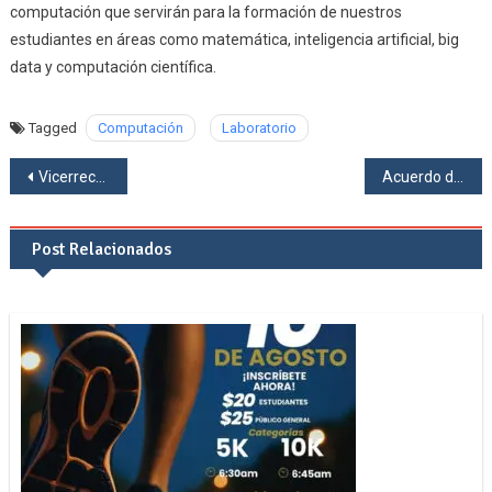
computación que servirán para
la formación de nuestros
estudiantes en áreas como matemática, inteligencia artificial, big
data y computación científica.
Tagged
Computación
Laboratorio
Navegación
Vicerrectora de Investigación de la EPN visita la Facultad de Ciencias y UCETech para impulsar proyectos conjuntos
Acuerdo de cooperación entre la Facultad de Ciencias Administrativas y la Facultad de Ciencias
de
Post Relacionados
entradas