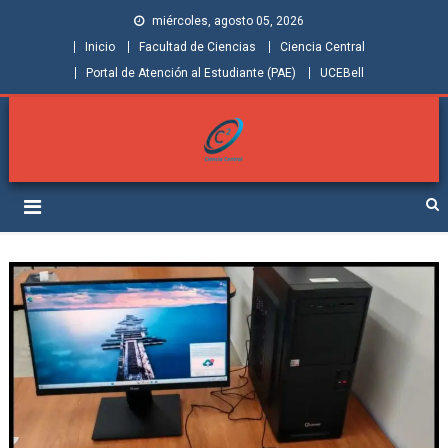
miércoles, agosto 05, 2026
Inicio
Facultad de Ciencias
Ciencia Central
Portal de Atención al Estudiante (PAE)
UCEBell
Facultad de Ciencias |
Grupo de Investigación Ciencia Central
Ciencia Central