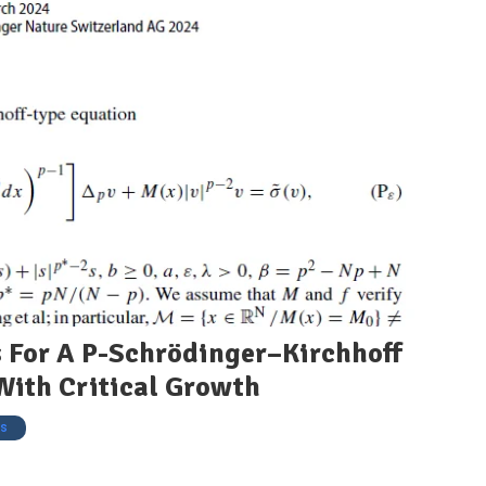
s For A P-Schrödinger–Kirchhoff
With Critical Growth
as