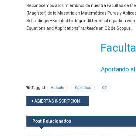
Reconocemos a los miembros de nuestra Facultad de Ci
(Magíster) de la Maestría en Matemáticas Puras y Aplicadas
Schrödinger–Kirchhoff integro-differential equation with cri
Equations and Applications”
rankeada
en Q2 de Scopus.
Faculta
Aportando al
Tagged
Artículo
Científico
Q2
Navegación
ABIERTAS INSCRIPCIONES CDI-UCE
de
Post Relacionados
entradas