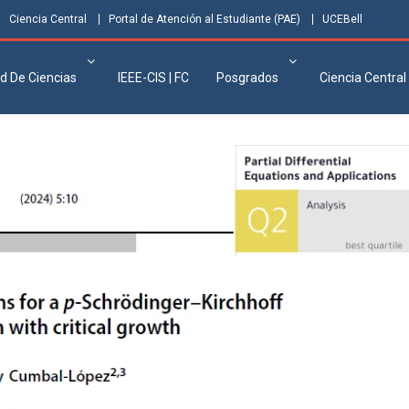
Ciencia Central
Portal de Atención al Estudiante (PAE)
UCEBell
d De Ciencias
IEEE-CIS | FC
Posgrados
Ciencia Central