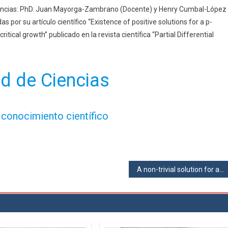
encias: PhD. Juan Mayorga-Zambrano (Docente) y Henry Cumbal-López
 por su artículo científico “Existence of positive solutions for a p-
tical growth” publicado en la revista científica “Partial Differential
d de Ciencias
 conocimiento científico
A non-trivial solution for a p-Schrödinger–Kirchhoff-type integro-differential system by non-smooth techniques