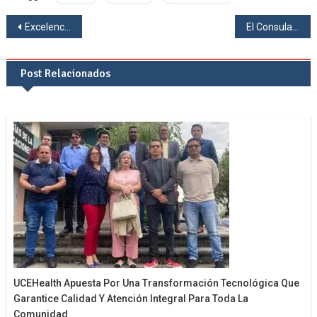
Navegación
Excelencia Académica – Becados 2022 – 2023
El Consulado del Ecuador en Queens recibió al rector de la Universidad Central del Ecuador
de
Post Relacionados
entradas
UCEHealth Apuesta Por Una Transformación Tecnológica Que
Garantice Calidad Y Atención Integral Para Toda La
Comunidad