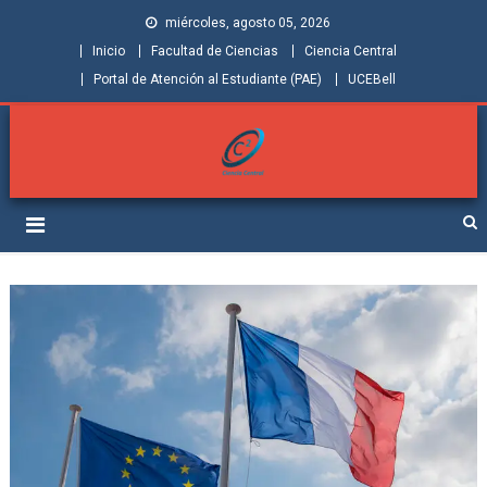
miércoles, agosto 05, 2026
Inicio
Facultad de Ciencias
Ciencia Central
Portal de Atención al Estudiante (PAE)
UCEBell
Facultad de Ciencias |
Grupo de Investigación Ciencia Central
Ciencia Central