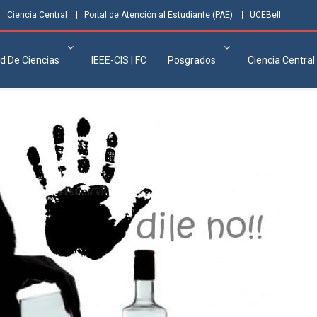
Ciencia Central
Portal de Atención al Estudiante (PAE)
UCEBell
d De Ciencias
IEEE-CIS | FC
Posgrados
Ciencia Central