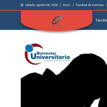
sábado, agosto 08, 2026
Inicio
Facultad de Ciencias
Faculta
Facultad de
Grupo de Investigación Ciencia Central
Ciencias | Ciencia
Central