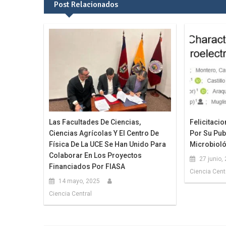
Post Relacionados
entradas
Las Facultades De Ciencias,
Felicitacio
Ciencias Agrícolas Y El Centro De
Por Su Pub
Física De La UCE Se Han Unido Para
Microbiol
Colaborar En Los Proyectos
27 junio,
Financiados Por FIASA
Ciencia Cent
14 mayo, 2025
Ciencia Central