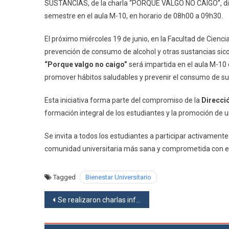
SUSTANCIAS, de la charla “PORQUE VALGO NO CAIGO”, dirig
semestre en el aula M-10, en horario de 08h00 a 09h30.
El próximo miércoles 19 de junio, en la Facultad de Cienc
prevención de consumo de alcohol y otras sustancias sicotr
“Porque valgo no caigo”
será impartida en el aula M-10 
promover hábitos saludables y prevenir el consumo de sus
Esta iniciativa forma parte del compromiso de la
Direcció
formación integral de los estudiantes y la promoción de u
Se invita a todos los estudiantes a participar activamen
comunidad universitaria más sana y comprometida con el
Tagged
Bienestar Universitario
Navegación
Se realizaron charlas informativas sobre cursos, becas e intercambio con el Instituto Académico de Idiomas de la UCE
de