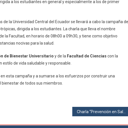
ida a los estudiantes en general y especialmente a los de primer
Prevención
De
Consumo
ias de la Universidad Central del Ecuador se llevará a cabo la campaña d
De
ópicas, dirigida a los estudiantes. La charla que lleva el nombre
Alcohol
Y
de la Facultad, en horario de 08h00 a 09h30, y tiene como objetivo
Otras
tancias nocivas para la salud.
Sustancias
–
n de Bienestar Universitario
y de la
Facultad de Ciencias
con la
“PORQUE
n estilo de vida saludable y responsable.
VALGO
NO
te en esta campaña y a sumarse a los esfuerzos por construir una
CAIGO”
 bienestar de todos sus miembros.
Charla “Prevención en Salud Mental”