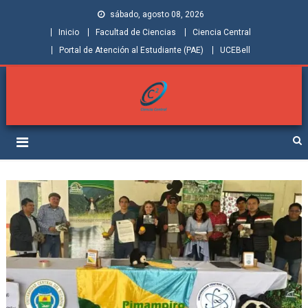
sábado, agosto 08, 2026
Inicio
Facultad de Ciencias
Ciencia Central
Portal de Atención al Estudiante (PAE)
UCEBell
Facultad de Ciencias |
Grupo de Investigación Ciencia Central
Ciencia Central