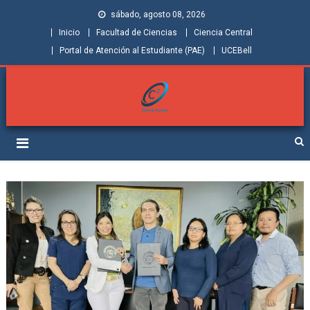
sábado, agosto 08, 2026
Inicio
Facultad de Ciencias
Ciencia Central
Portal de Atención al Estudiante (PAE)
UCEBell
Facultad de Ciencias |
Grupo de Investigación Ciencia Central
Ciencia Central