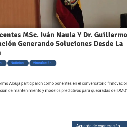
entes MSc. Iván Naula Y Dr. Guillerm
pación Generando Soluciones Desde La
a
on
Noticias
Vinculación
lermo Albuja participaron como ponentes en el conversatorio “Innovació
ficación de mantenimiento y modelos predictivos para quebradas del DMQ”
Acuerdo de cooperación académica y científica entre la Facultad de Ciencias y la Facultad de Odontología de la Universidad Central del Ecuador