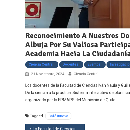
Reconocimiento A Nuestros Doc
Albuja Por Su Valiosa Partici
Academia Hacia La Ciudadaní
Ciencia Central
Docentes
Eventos
Investigaci
21 Noviembre, 2024
Ciencia Central
Los docentes de la Facultad de Ciencias Iván Naula y Guil
De la ciencia a la práctica. Sistema interactivo de plani
organizado por la EPMAPS del Municipio de Quito.
Tagged
Café Innova
Navegación
La Facultad de Ciencias y la Facultad de Ciencias Agrícolas de la Universidad Central del Ecuador suscriben un acuerdo de cooperación académica y científica