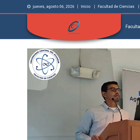
jueves, agosto 06, 2026
Inicio
Facultad de Ciencias
Faculta
Facultad de
Grupo de Investigación Ciencia Central
Ciencias | Ciencia
Central