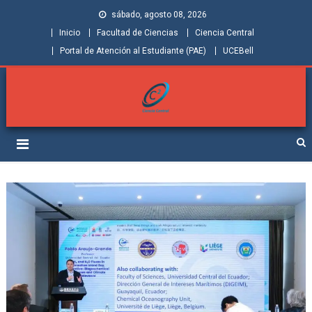
sábado, agosto 08, 2026
Inicio
Facultad de Ciencias
Ciencia Central
Portal de Atención al Estudiante (PAE)
UCEBell
Facultad de Ciencias |
Grupo de Investigación Ciencia Central
Ciencia Central